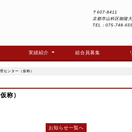
〒607-8411
京都市山科区御陵大
TEL：075-748-65
実績紹介
組合員募集
意匠設計
構造設計・耐震診断
工事監理
設備設計・調査業務
過去の業務実績
2010年4月～現在
ひとまち設計設
理センター（仮称）
（仮称）
お知らせ一覧へ